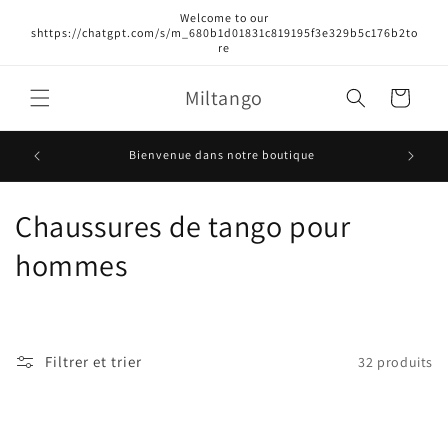
et
Welcome to our
passer
shttps://chatgpt.com/s/m_680b1d01831c819195f3e329b5c176b2to
au
re
contenu
Miltango
Panier
Achat 
Bienvenue dans notre boutique
C
Chaussures de tango pour
o
hommes
l
l
Filtrer et trier
32 produits
e
c