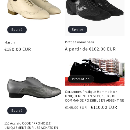
Épuisé
Épuisé
Pratica uomo nera
Martin
Prix
À partir de €162.00 EUR
Prix
€180.00 EUR
habituel
habituel
Promotion
Corazones Pratique Homme Noir
UNIQUEMENT EN STOCK, PAS DE
COMMANDE POSSIBLE EN ARGENTINE
Prix
Prix
€110.00 EUR
€145.00 EUR
Épuisé
habituel
promotionnel
110 Acciaio CODE "PROMO11€"
UNIQUEMENT SUR LES ACHATS EN