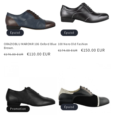
t
i
o
n
Épuisé
Épuisé
:
ORAZIOBLU MARONR 106 Oxford Blue
100 Nero Old Fashion
Brown.
Prix
Prix
€150.00 EUR
€174.00 EUR
Prix
Prix
€110.00 EUR
€176.00 EUR
habituel
promotionnel
habituel
promotionnel
Épuisé
Promotion