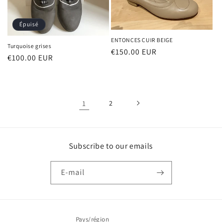
Épuisé
ENTONCES CUIR BEIGE
Turquoise grises
Prix
€150.00 EUR
Prix
€100.00 EUR
habituel
habituel
1
2
Subscribe to our emails
E-mail
Pays/région