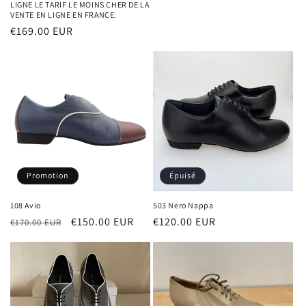
LIGNE LE TARIF LE MOINS CHER DE LA
VENTE EN LIGNE EN FRANCE.
Prix
€169.00 EUR
habituel
Épuisé
Promotion
503 Nero Nappa
108 Avio
Prix
€120.00 EUR
Prix
Prix
€150.00 EUR
€170.00 EUR
habituel
habituel
promotionnel