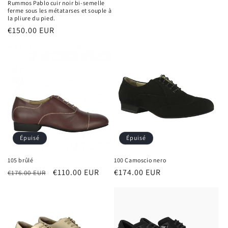
Rummos Pablo cuir noir bi-semelle
ferme sous les métatarses et souple à
la pliure du pied.
Prix
€150.00 EUR
habituel
Épuisé
Épuisé
105 brûlé
100 Camoscio nero
Prix
Prix
€110.00 EUR
Prix
€174.00 EUR
€176.00 EUR
habituel
promotionnel
habituel