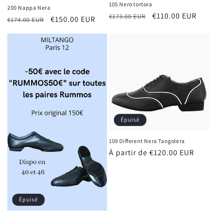
105 Nero tortora
200 Nappa Nera
Prix
Prix
€110.00 EUR
€173.00 EUR
Prix
Prix
€150.00 EUR
€174.00 EUR
habituel
promotionnel
habituel
promotionnel
Épuisé
109 Different Nera Tangolera
Prix
À partir de €120.00 EUR
habituel
Épuisé